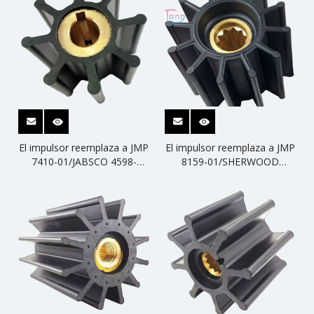
El impulsor reemplaza a JMP
El impulsor reemplaza a JMP
7410-01/JABSCO 4598-
8159-01/SHERWOOD
0001/SHERWOOD 10187k
26000k/CEF 500183
12338K/CEF 500102