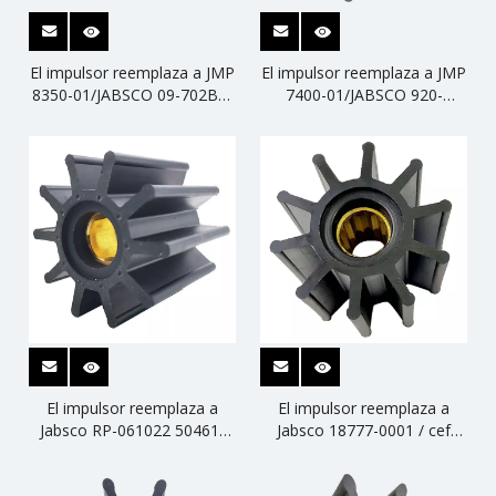
El impulsor reemplaza a JMP
El impulsor reemplaza a JMP
8350-01/JABSCO 09-702BT-
7400-01/JABSCO 920-
1/SHERWOOD 18000K/CEF
0001/JOHNSON 09-
500182
1028B/KASHIYAMA SP-
70/SHERWOOD 18200K
El impulsor reemplaza a
El impulsor reemplaza a
Jabsco RP-061022 50461-
Jabsco 18777-0001 / cef
1001 / cef 500157
500133