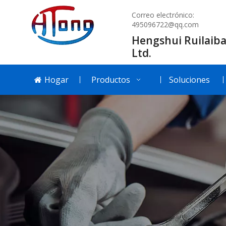
Correo electrónico:
495096722@qq.com
Hengshui Ruilaiba
Ltd.
Hogar
Productos
Soluciones