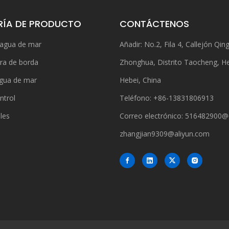
ÍA DE PRODUCTO
CONTÁCTENOS
 agua de mar
Añadir: No.2, Fila 4, Callejón Qing
ra de borda
Zhonghua, Distrito Taocheng, H
gua de mar
Hebei, China
ntrol
Teléfono: +86-13831806913
bles
Correo electrónico:
516482900@
zhangjian9309@aliyun.com