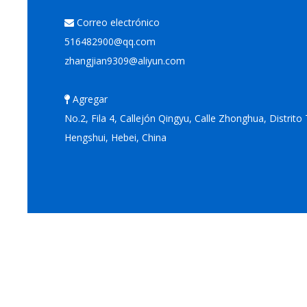
Correo electrónico

516482900@qq.com
zhangjian9309@aliyun.com
Agregar

No.2, Fila 4, Callejón Qingyu, Calle Zhonghua, Distrit
Hengshui, Hebei, China