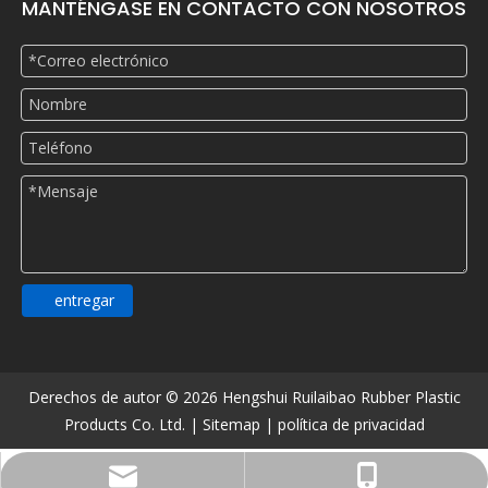
MANTÉNGASE EN CONTACTO CON NOSOTROS
entregar
Derechos de autor ©
2026
Hengshui Ruilaibao Rubber Plastic
Products Co. Ltd. |
Sitemap
|
política de privacidad
516482900@qq.com
+86-13831806913