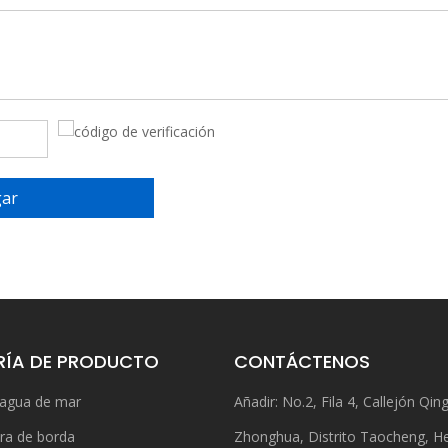
gar
ÍA DE PRODUCTO
CONTÁCTENOS
 agua de mar
Añadir: No.2, Fila 4, Callejón Qing
ra de borda
Zhonghua, Distrito Taocheng, H