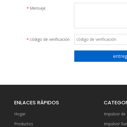
Mensaje
*
código de verificación
*
entre
ENLACES RÁPIDOS
CATEGOR
Hogar
Impulsor de
Productos
Impulsor fue