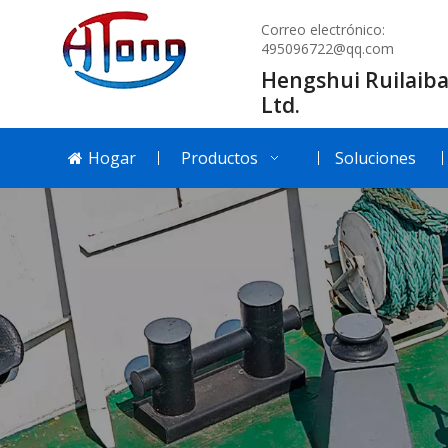
Correo electrónico:
495096722@qq.com
Hengshui Ruilaiba
Ltd.
Hogar
Productos
Soluciones