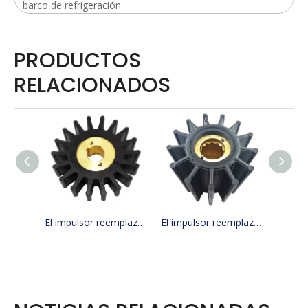
barco de refrigeración
PRODUCTOS
RELACIONADOS
El impulsor reemplaza a JMP 9500-01/JABSCO 15780-0000/JOHNSON 15299-1000
El impulsor reemplaza a JMP 9136K/KASHIYAMA SP-600 CON KINKI BK-0314