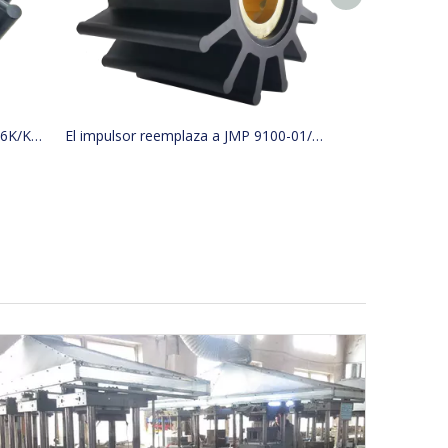
El impulsor reemplaza a JMP 9136K/KASHIYAMA SP-600 CON KINKI BK-0314
El impulsor reemplaza a JMP 9100-01/JABSCO 31500-0001 2999-0001