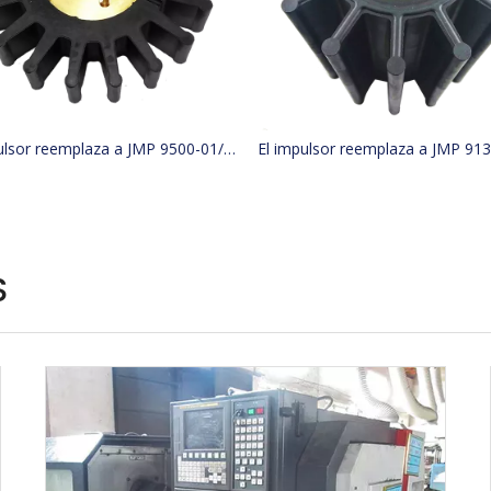
El impulsor reemplaza a JMP 9500-01/JABSCO 15780-0000/JOHNSON 15299-1000
S