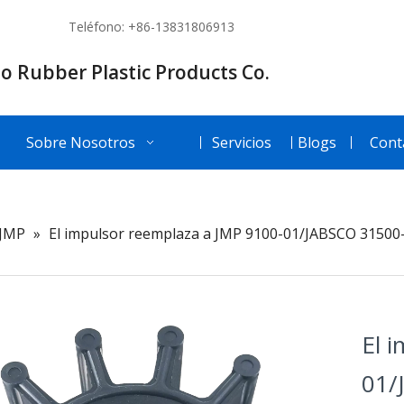
Teléfono: +86-13831806913
o Rubber Plastic Products Co.
Sobre Nosotros
Servicios
Blogs
Cont
JMP
»
El impulsor reemplaza a JMP 9100-01/JABSCO 315
El 
01/