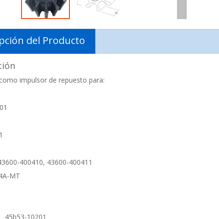
pción del Producto
ción
como impulsor de repuesto para:
-01
1
3600-400410, 43600-400411
4A-MT
i 45b53-10201