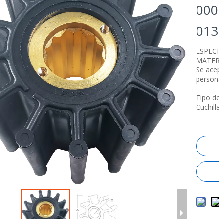
000
01
ESPEC
MATER
Se ace
person
Tipo de
Cuchill