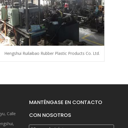
Hengshui Ruilaibao Rubber Plastic Products Co. Ltd.
MANTÉNGASE EN CONTACTO
yu, Calle
CON NOSOTROS
engshui,