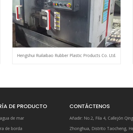
Hengshui Ruilaibao Rubber Plastic Products Co. Ltd.
ÍA DE PRODUCTO
CONTÁCTENOS
 agua de mar
Añadir: No.2, Fila 4, Callejón Qing
ra de borda
Zhonghua, Distrito Taocheng, H