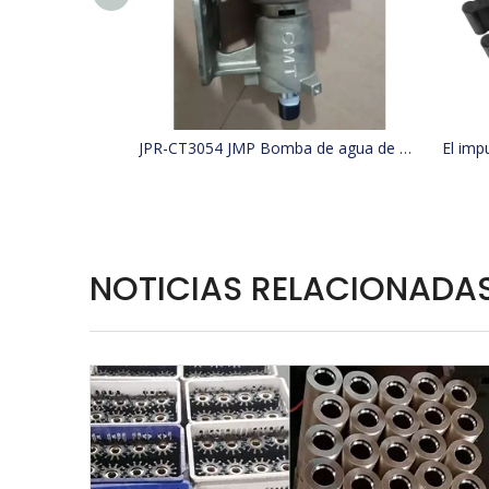
JPR-CT3054 JMP Bomba de agua de mar para barco de refrigeración reemplaza 4255411, 425-5411, Jabsco 29630-1301S, W100000
NOTICIAS RELACIONADA