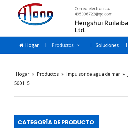
Correo electrónico:
495096722@qq.com
Hengshui Ruilaiba
Ltd.
Hogar
Productos
Soluciones
Hogar
»
Productos
»
Impulsor de agua de mar
»
500115
CATEGORÍA DE PRODUCTO