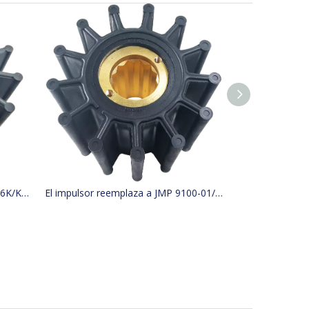
El impulsor reemplaza a JMP 9136K/KASHIYAMA SP-600 CON KINKI BK-0314
El impulsor reemplaza a JMP 9100-01/JABSCO 31500-0001 2999-0001/KASHIYAMA CON KINKI BK-0132