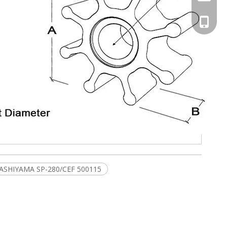
+86-13
KASHIYAMA SP-280/CEF 500115