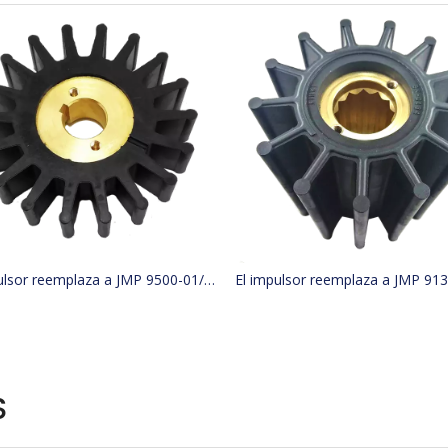
El impulsor reemplaza a JMP 9500-01/JABSCO 15780-0000/JOHNSON 15299-1000
S