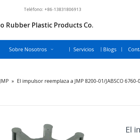
Teléfono: +86-13831806913
o Rubber Plastic Products Co.
Sobre Nosotros
Servicios
Blogs
Cont
JMP
»
El impulsor reemplaza a JMP 8200-01/JABSCO 676
El 