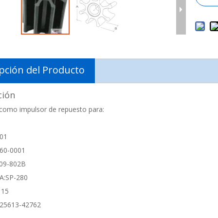
pción del Producto
ción
como impulsor de repuesto para:
-01
60-0001
09-802B
A:SP-280
115
25613-42762