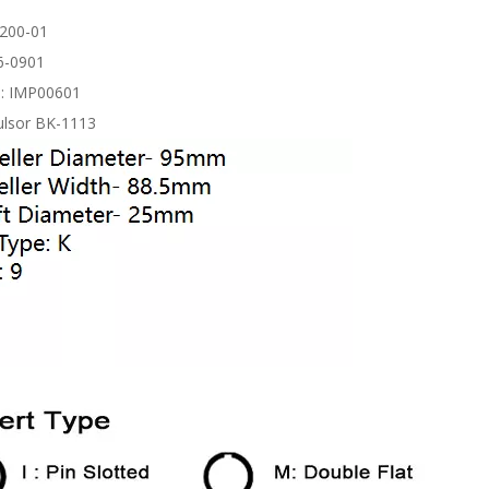
8200-01
6-0901
: IMP00601
ulsor BK-1113