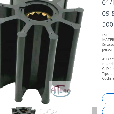
01/
09-
50
ESPEC
MATER
Se ace
person
A: Diá
B: Anc
C: Diá
Tipo de
Cuchill