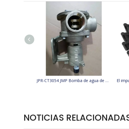
JPR-CT3054 JMP Bomba de agua de mar para barco de refrigeración reemplaza 4255411, 425-5411, Jabsco 29630-1301S, W100000
NOTICIAS RELACIONADA