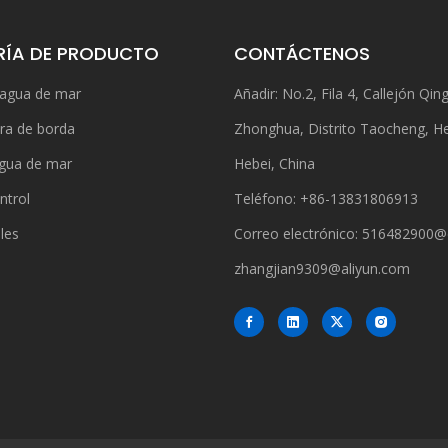
ÍA DE PRODUCTO
CONTÁCTENOS
 agua de mar
Añadir: No.2, Fila 4, Callejón Qing
ra de borda
Zhonghua, Distrito Taocheng, H
gua de mar
Hebei, China
ntrol
Teléfono: +86-13831806913
bles
Correo electrónico:
516482900@
zhangjian9309@aliyun.com