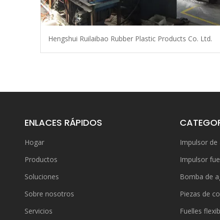
Hengshui Ruilaibao Rubber Plastic Products Co. Ltd.
ENLACES RÁPIDOS
CATEGOR
Hogar
Impulsor de
Productos
Impulsor fue
Soluciones
Bomba de a
Sobre nosotros
Piezas de co
Servicios
Fuelles flexi