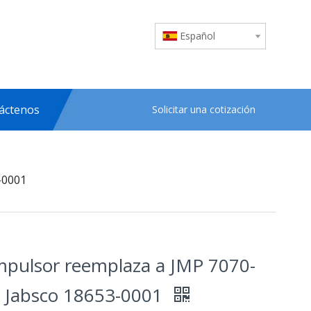
Español
áctenos
Solicitar una cotización
-0001
impulsor reemplaza a JMP 7070-
/ Jabsco 18653-0001