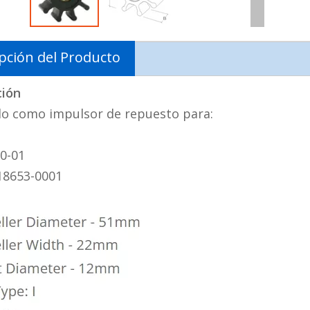
pción del Producto
ción
o como impulsor de repuesto para:
70-01
 18653-0001