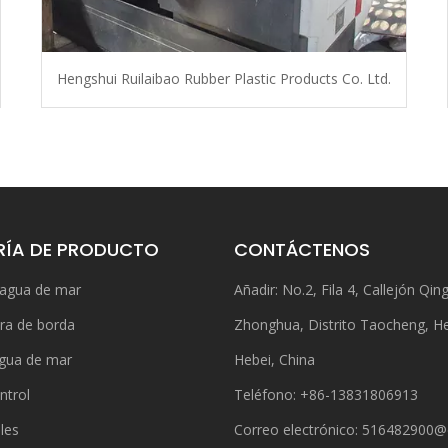
Hengshui Ruilaibao Rubber Plastic Products Co. Ltd.
ÍA DE PRODUCTO
CONTÁCTENOS
 agua de mar
Añadir: No.2, Fila 4, Callejón Qing
ra de borda
Zhonghua, Distrito Taocheng, H
gua de mar
Hebei, China
ntrol
Teléfono: +86-13831806913
bles
Correo electrónico:
516482900@