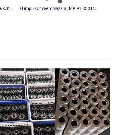
El impulsor reemplaza a JMP 9136K/KASHIYAMA SP-600 CON KINKI BK-0314
El impulsor reemplaza a JMP 9100-01/JABSCO 31500-0001 2999-0001/KASHIYAMA CON KINKI BK-0132