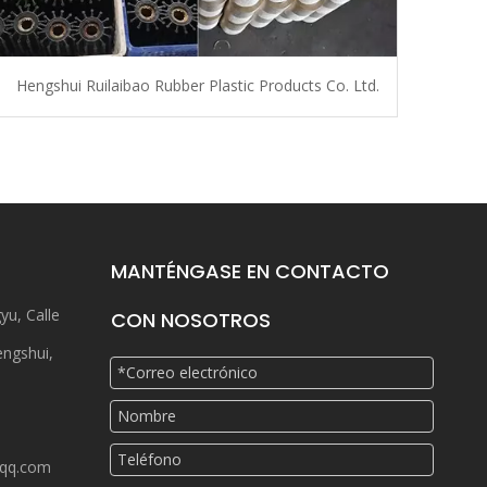
Hengshui Ruilaibao Rubber Plastic Products Co. Ltd.
MANTÉNGASE EN CONTACTO
yu, Calle
CON NOSOTROS
engshui,
qq.com