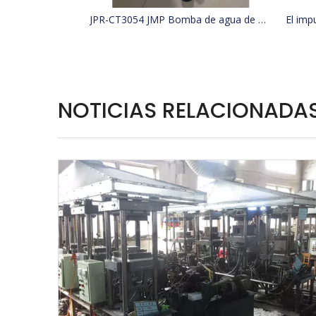
JPR-CT3054 JMP Bomba de agua de mar para barco de refrigeración reemplaza 4255411, 425-5411, Jabsco 29630-1301S, W100000
NOTICIAS RELACIONADA