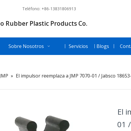
Teléfono: +86-13831806913
o Rubber Plastic Products Co.
Sobre Nosotros
Servicios
Blogs
Cont
JMP
»
El impulsor reemplaza a JMP 7070-01 / Jabsco 18653
El 
01 