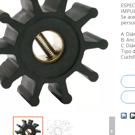
ESPEC
IMPU
Se ac
perso
A: Di
B: An
C: Diá
Tipo d
Cuchil