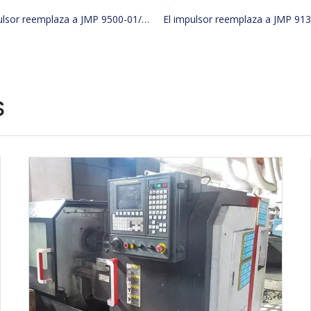
El impulsor reemplaza a JMP 9500-01/JABSCO 15780-0000/JOHNSON 15299-1000
S