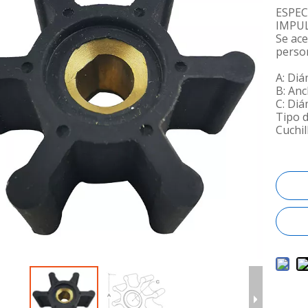
ESPEC
IMPU
Se ac
perso
A: Di
B: An
C: Diá
Tipo d
Cuchil