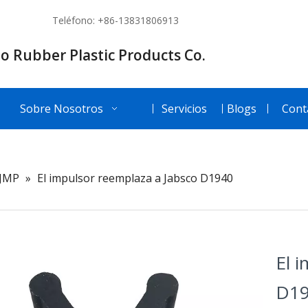
Teléfono: +86-13831806913
o Rubber Plastic Products Co.
Sobre Nosotros
Servicios
Blogs
Cont
JMP
»
El impulsor reemplaza a Jabsco D1940
El 
D1