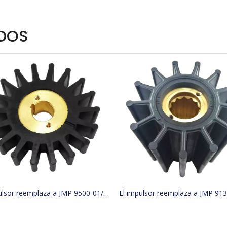
DOS
El impulsor reemplaza a JMP 9500-01/JABSCO 15780-0000/JOHNSON 15299-1000