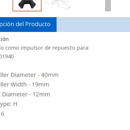
pción del Producto
ción
o como impulsor de repuesto para:
 D1940