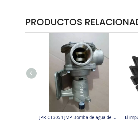
PRODUCTOS RELACIONA
JPR-CT3054 JMP Bomba de agua de mar para barco de refrigeración reemplaza 4255411, 425-5411, Jabsco 29630-1301S, W100000