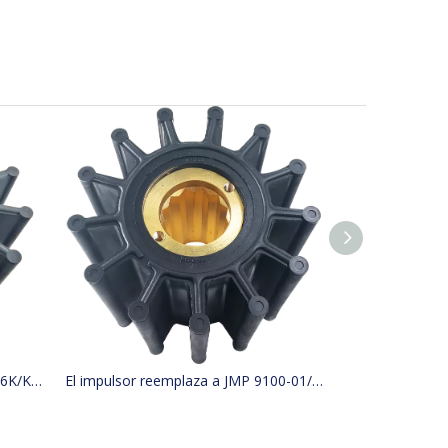
El impulsor reemplaza a JMP 9136K/KASHIYAMA SP-600 CON KINKI BK-0314
El impulsor reemplaza a JMP 9100-01/JABSCO 31500-0001 2999-0001/KASHIYAMA CON KINKI BK-0132