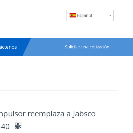
Español
áctenos
Solicitar una cotización
impulsor reemplaza a Jabsco
940