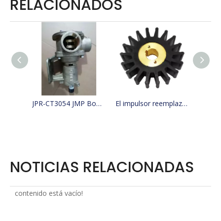
RELACIONADOS
JPR-CT3054 JMP Bomba de agua de mar para barco de refrigeración reemplaza 4255411, 425-5411, Jabsco 29630-1301S, W100000
El impulsor reemplaza a JMP 9500-01/JABSCO 15780-0000/JOHNSON 15299-1000
NOTICIAS RELACIONADAS
contenido está vacío!