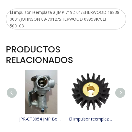
El impulsor reemplaza a JMP 7192-01/SHERWOOD 18838-
0001/JOHNSON 09-701B/SHERWOOD 09959K/CEF
500103
PRODUCTOS
RELACIONADOS
JPR-CT3054 JMP Bomba de agua de mar para barco de refrigeración reemplaza 4255411, 425-5411, Jabsco 29630-1301S, W100000
El impulsor reemplaza a JMP 9500-01/JABSCO 15780-0000/JOHNSON 15299-1000