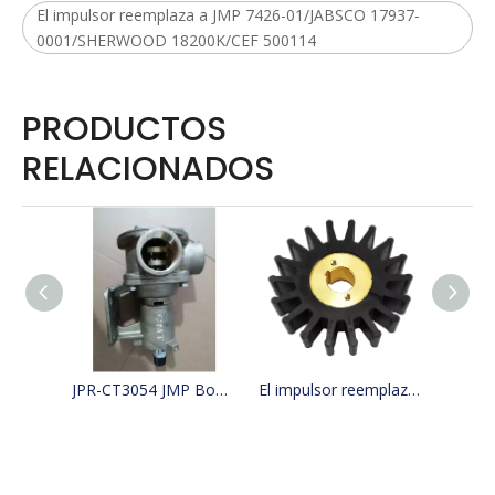
El impulsor reemplaza a JMP 7426-01/JABSCO 17937-
0001/SHERWOOD 18200K/CEF 500114
PRODUCTOS
RELACIONADOS
JPR-CT3054 JMP Bomba de agua de mar para barco de refrigeración reemplaza 4255411, 425-5411, Jabsco 29630-1301S, W100000
El impulsor reemplaza a JMP 9500-01/JABSCO 15780-0000/JOHNSON 15299-1000