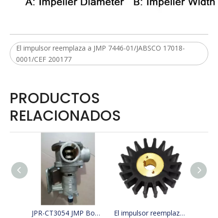
El impulsor reemplaza a JMP 7446-01/JABSCO 17018-
0001/CEF 200177
PRODUCTOS
RELACIONADOS
JPR-CT3054 JMP Bomba de agua de mar para barco de refrigeración reemplaza 4255411, 425-5411, Jabsco 29630-1301S, W100000
El impulsor reemplaza a JMP 9500-01/JABSCO 15780-0000/JOHNSON 15299-1000