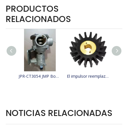
PRODUCTOS
RELACIONADOS
JPR-CT3054 JMP Bomba de agua de mar para barco de refrigeración reemplaza 4255411, 425-5411, Jabsco 29630-1301S, W100000
El impulsor reemplaza a JMP 9500-01/JABSCO 15780-0000/JOHNSON 15299-1000
NOTICIAS RELACIONADAS