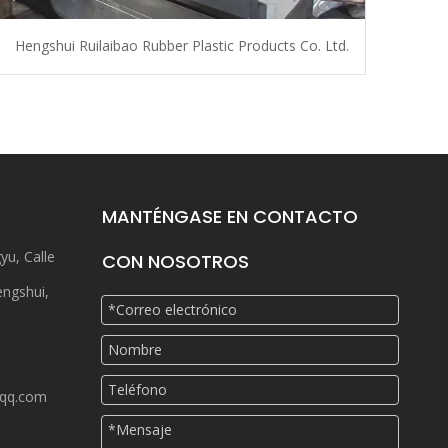
Hengshui Ruilaibao Rubber Plastic Products Co. Ltd.
MANTÉNGASE EN CONTACTO
yu, Calle
CON NOSOTROS
engshui,
qq.com