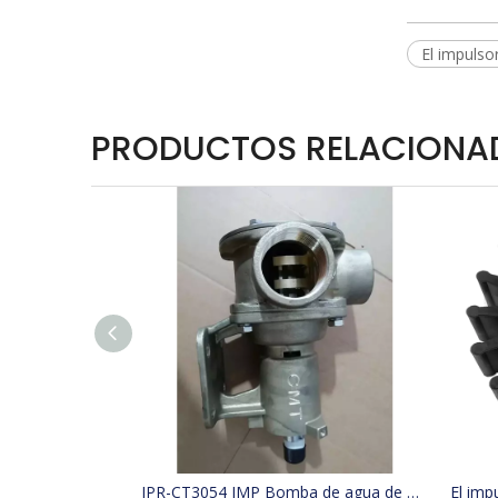
El impulso
PRODUCTOS RELACIONA
JPR-CT3054 JMP Bomba de agua de mar para barco de refrigeración reemplaza 4255411, 425-5411, Jabsco 29630-1301S, W100000