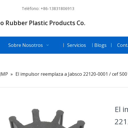
Teléfono: +86-13831806913
o Rubber Plastic Products Co.
Sobre Nosotros
Servicios
Blogs
Cont
JMP
»
El impulsor reemplaza a Jabsco 22120-0001 / cef 50
El 
221