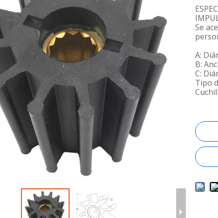
ESPEC
IMPU
Se ac
perso
A: Di
B: An
C: Diá
Tipo d
Cuchil