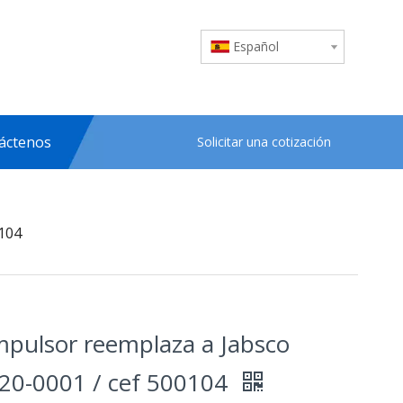
Español
áctenos
Solicitar una cotización
0104
impulsor reemplaza a Jabsco
20-0001 / cef 500104