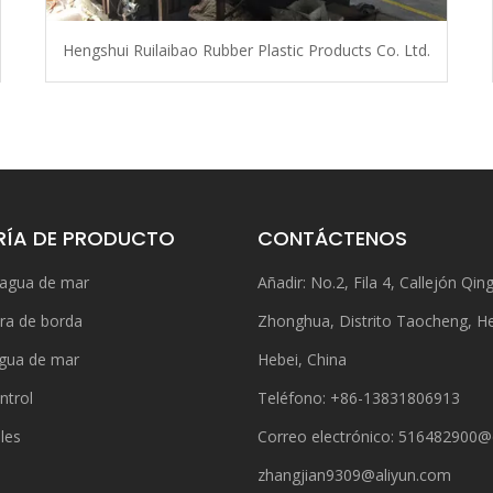
Hengshui Ruilaibao Rubber Plastic Products Co. Ltd.
ÍA DE PRODUCTO
CONTÁCTENOS
 agua de mar
Añadir: No.2, Fila 4, Callejón Qing
ra de borda
Zhonghua, Distrito Taocheng, H
gua de mar
Hebei, China
ntrol
Teléfono: +86-13831806913
bles
Correo electrónico:
516482900@
zhangjian9309@aliyun.com