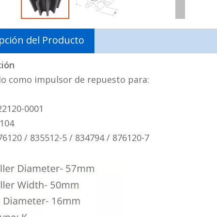
pción del Producto
ción
o como impulsor de repuesto para:
 22120-0001
0104
76120 / 835512-5 / 834794 / 876120-7