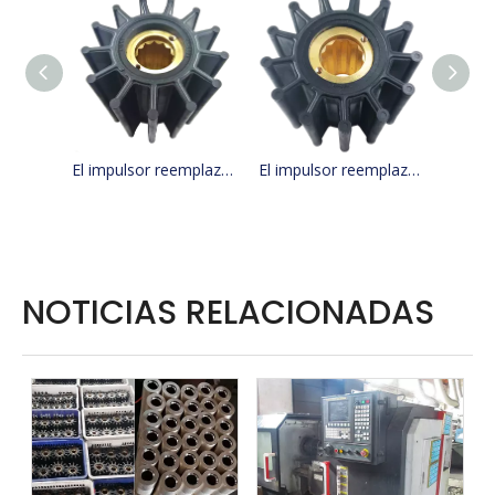
El impulsor reemplaza a JMP 9136K/KASHIYAMA SP-600 CON KINKI BK-0314
El impulsor reemplaza a JMP 9100-01/JABSCO 31500-0001 2999-0001/KASHIYAMA CON KINKI BK-0132
NOTICIAS RELACIONADAS